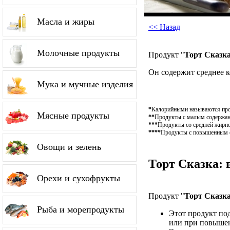
Масла и жиры
<< Назад
Молочные продукты
Продукт "
Торт Сказк
Он содержит среднее 
Мука и мучные изделия
*
Калорийными называются проду
Мясные продукты
**
Продукты с малым содержание
***
Продукты со средней жирно
****
Продукты с повышенным со
Овощи и зелень
Торт Сказка: 
Орехи и сухофрукты
Продукт "
Торт Сказк
Рыба и морепродукты
Этот продукт по
или при повышен