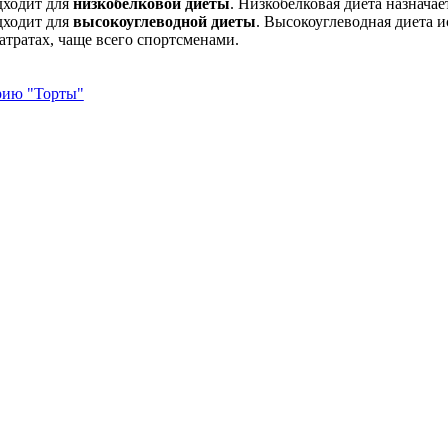
дходит для
низкобелковой диеты
. Низкобелковая диета назначае
дходит для
высокоуглеводной диеты
. Высокоуглеводная диета 
атратах, чаще всего спортсменами.
орию "Торты"