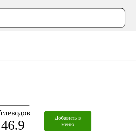
глеводов
Добавить в
46.9
меню