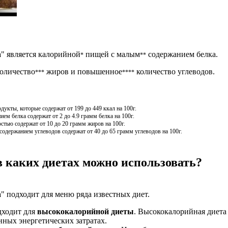
а
" является калорийной
пищей с малым
содержанием белка.
*
**
количество
жиров и повышенное
количество углеводов.
***
****
кты, которые содержат от 199 до 449 ккал на 100г.
м белка содержат от 2 до 4.9 грамм белка на 100г.
стью содержат от 10 до 20 грамм жиров на 100г.
держанием углеводов содержат от 40 до 65 грамм углеводов на 100г.
в каких диетах можно использовать?
а
" подходит для меню ряда известных диет.
дходит для
высококалорийной диеты
. Высококалорийная диета 
ных энергетических затратах.