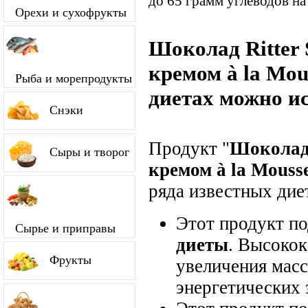
до 65 грамм углеводов на
Орехи и сухофрукты
Шоколад Ritter 
кремом à la Mou
Рыба и морепродукты
диетах можно и
Снэки
Продукт "
Шоколад 
Сыры и творог
кремом à la Mousse
ряда известных диет
Этот продукт п
Сырье и приправы
диеты
. Высокок
Фрукты
увеличения мас
энергетических 