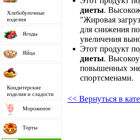
Этот продукт п
диеты
. Высокож
Хлебобулочные
"Жировая загруз
изделия
для снижения по
Ягоды
увеличения вын
Этот продукт п
Яйца
диеты
. Высокоу
повышенных энер
спортсменами.
Кондитерские
изделия и сладости
<< Вернуться в ка
Мороженое
Торты