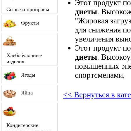
Этот продукт п
Сырье и приправы
диеты
. Высокож
"Жировая загруз
Фрукты
для снижения по
увеличения вын
Этот продукт п
Хлебобулочные
диеты
. Высокоу
изделия
повышенных энер
спортсменами.
Ягоды
Яйца
<< Вернуться в ка
Кондитерские