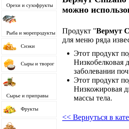
Орехи и сухофрукты
можно использо
Продукт "
Вермут C
Рыба и морепродукты
для меню ряда изве
Снэки
Этот продукт п
Низкобелковая д
Сыры и творог
заболевании поч
Этот продукт п
Низкожировая д
Сырье и приправы
массы тела.
Фрукты
<< Вернуться в кат