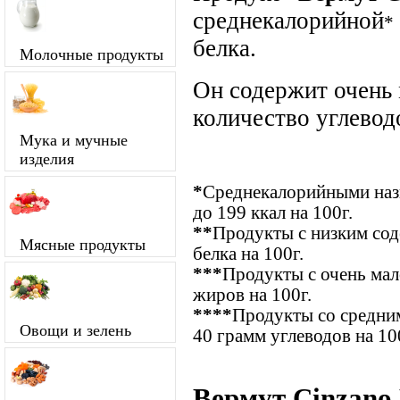
среднекалорийной
*
белка.
Молочные продукты
Он содержит очень
количество углевод
Мука и мучные
изделия
*
Среднекалорийными назы
до 199 ккал на 100г.
**
Продукты с низким сод
Мясные продукты
белка на 100г.
***
Продукты с очень ма
жиров на 100г.
****
Продукты со средним
Овощи и зелень
40 грамм углеводов на 10
Вермут Cinzano 