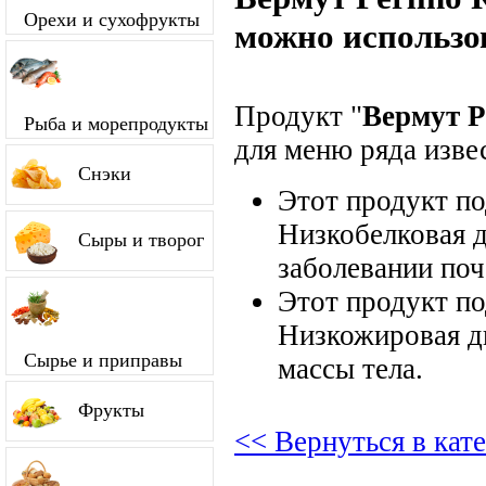
Орехи и сухофрукты
можно использо
Продукт "
Вермут P
Рыба и морепродукты
для меню ряда изве
Снэки
Этот продукт п
Низкобелковая д
Сыры и творог
заболевании поч
Этот продукт п
Низкожировая д
Сырье и приправы
массы тела.
Фрукты
<< Вернуться в кат