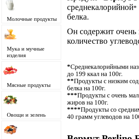
среднекалорийной
*
белка.
Молочные продукты
Он содержит очень
количество углевод
Мука и мучные
изделия
*
Среднекалорийными назы
до 199 ккал на 100г.
**
Продукты с низким сод
Мясные продукты
белка на 100г.
***
Продукты с очень ма
жиров на 100г.
****
Продукты со средним
Овощи и зелень
40 грамм углеводов на 10
Вермут Perlino 