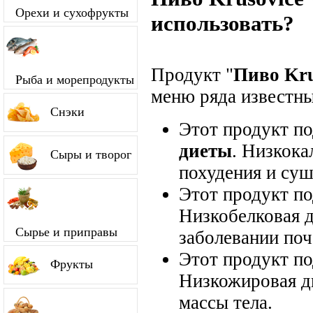
Орехи и сухофрукты
использовать?
Продукт "
Пиво Kru
Рыба и морепродукты
меню ряда известны
Снэки
Этот продукт п
диеты
. Низкока
Сыры и творог
похудения и суш
Этот продукт п
Низкобелковая д
Сырье и приправы
заболевании поч
Этот продукт п
Фрукты
Низкожировая д
массы тела.