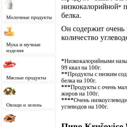
низкокалорийной
п
*
белка.
Молочные продукты
Он содержит очень
количество углевод
Мука и мучные
изделия
*
Низкокалорийными назыв
99 ккал на 100г.
**
Продукты с низким сод
Мясные продукты
белка на 100г.
***
Продукты с очень ма
жиров на 100г.
****
Очень низкоуглевод
Овощи и зелень
углеводов на 100г.
Пиво Krušovice 