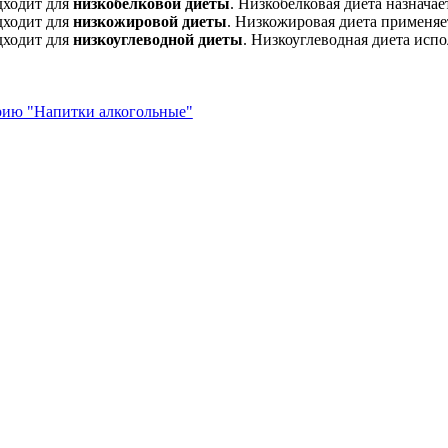
дходит для
низкобелковой диеты
. Низкобелковая диета назначае
дходит для
низкожировой диеты
. Низкожировая диета применяе
дходит для
низкоуглеводной диеты
. Низкоуглеводная диета испо
орию "Напитки алкогольные"