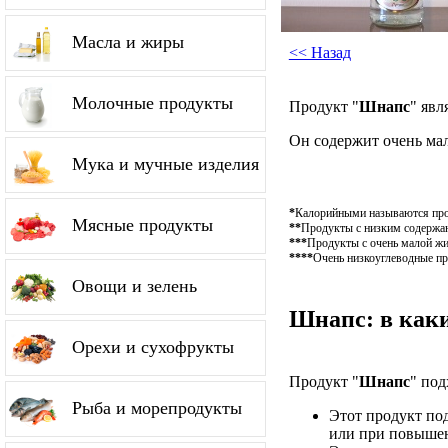
Масла и жиры
<< Назад
Молочные продукты
Продукт "
Шнапс
" явл
Он содержит очень ма
Мука и мучные изделия
*
Калорийными называются проду
Мясные продукты
**
Продукты с низким содержан
***
Продукты с очень малой жи
****
Очень низкоуглеводные пр
Овощи и зелень
Шнапс: в каки
Орехи и сухофрукты
Продукт "
Шнапс
" под
Рыба и морепродукты
Этот продукт по
или при повышен