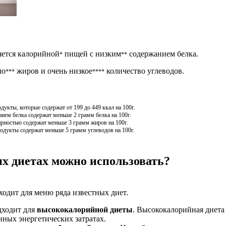
яется калорийной
пищей с низким
содержанием белка.
*
**
ло
жиров и очень низкое
количество углеводов.
***
****
кты, которые содержат от 199 до 449 ккал на 100г.
ием белка содержат меньше 2 грамм белка на 100г.
рностью содержат меньше 3 грамм жиров на 100г.
одукты содержат меньше 5 грамм углеводов на 100г.
х диетах можно использовать?
ходит для меню ряда известных диет.
дходит для
высококалорийной диеты
. Высококалорийная диета 
ных энергетических затратах.