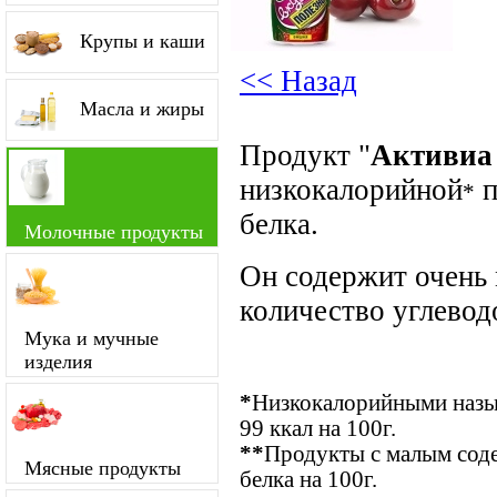
Крупы и каши
<< Назад
Масла и жиры
Продукт "
Активиа
низкокалорийной
п
*
белка.
Молочные продукты
Он содержит очень
количество углевод
Мука и мучные
изделия
*
Низкокалорийными назыв
99 ккал на 100г.
**
Продукты с малым соде
Мясные продукты
белка на 100г.