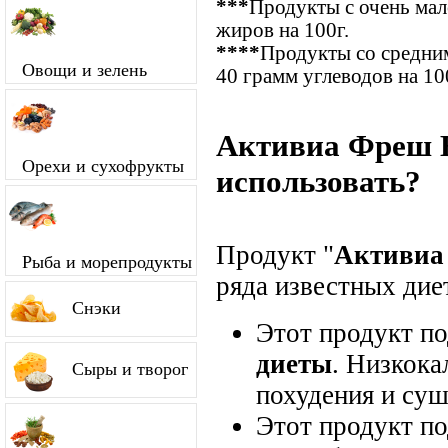
***
Продукты с очень ма
жиров на 100г.
****
Продукты со средним
Овощи и зелень
40 грамм углеводов на 10
Активиа Фреш В
Орехи и сухофрукты
использовать?
Продукт "
Активиа
Рыба и морепродукты
ряда известных диет
Снэки
Этот продукт п
диеты
. Низкока
Сыры и творог
похудения и суш
Этот продукт п