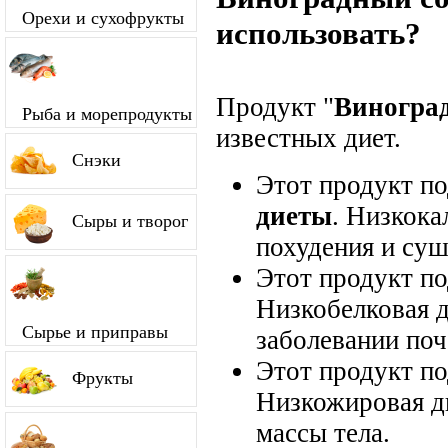
Орехи и сухофрукты
использовать?
Продукт "
Виногра
Рыба и морепродукты
известных диет.
Снэки
Этот продукт п
диеты
. Низкока
Сыры и творог
похудения и суш
Этот продукт п
Низкобелковая д
Сырье и приправы
заболевании поч
Этот продукт п
Фрукты
Низкожировая д
массы тела.