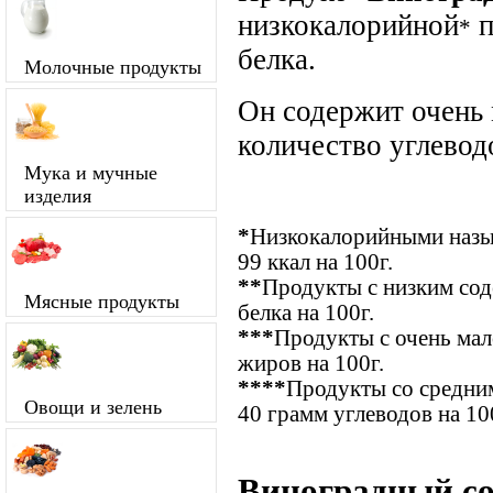
низкокалорийной
п
*
белка.
Молочные продукты
Он содержит очень
количество углевод
Мука и мучные
изделия
*
Низкокалорийными назыв
99 ккал на 100г.
**
Продукты с низким сод
Мясные продукты
белка на 100г.
***
Продукты с очень ма
жиров на 100г.
****
Продукты со средним
Овощи и зелень
40 грамм углеводов на 10
Виноградный со