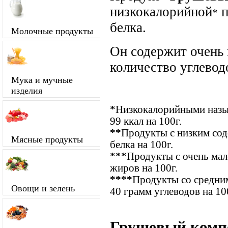
низкокалорийной
п
*
белка.
Молочные продукты
Он содержит очень
количество углевод
Мука и мучные
изделия
*
Низкокалорийными назыв
99 ккал на 100г.
**
Продукты с низким сод
Мясные продукты
белка на 100г.
***
Продукты с очень ма
жиров на 100г.
****
Продукты со средним
Овощи и зелень
40 грамм углеводов на 10
Грушевый компо