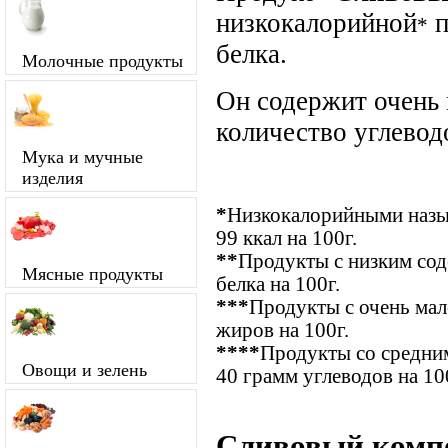
низкокалорийной
п
*
белка.
Молочные продукты
Он содержит очень
количество углевод
Мука и мучные
изделия
*
Низкокалорийными назыв
99 ккал на 100г.
**
Продукты с низким сод
Мясные продукты
белка на 100г.
***
Продукты с очень ма
жиров на 100г.
****
Продукты со средним
Овощи и зелень
40 грамм углеводов на 10
Сливовый компо