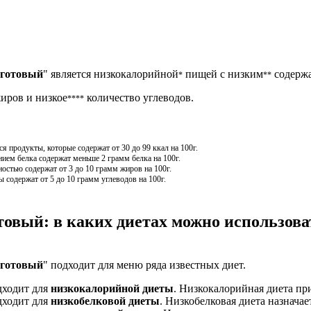
 готовый
" является низкокалорийной
пищей с низким
содержа
*
**
иров и низкое
количество углеводов.
****
 продукты, которые содержат от 30 до 99 ккал на 100г.
ием белка содержат меньше 2 грамм белка на 100г.
остью содержат от 3 до 10 грамм жиров на 100г.
 содержат от 5 до 10 грамм углеводов на 100г.
товый: в каких диетах можно использова
 готовый
" подходит для меню ряда известных диет.
дходит для
низкокалорийной диеты
. Низкокалорийная диета пр
дходит для
низкобелковой диеты
. Низкобелковая диета назначае