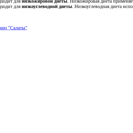
дходит для
низкожировой диеты
. Низкожировая диета применяе
дходит для
низкоуглеводной диеты
. Низкоуглеводная диета испо
орию "Салаты"