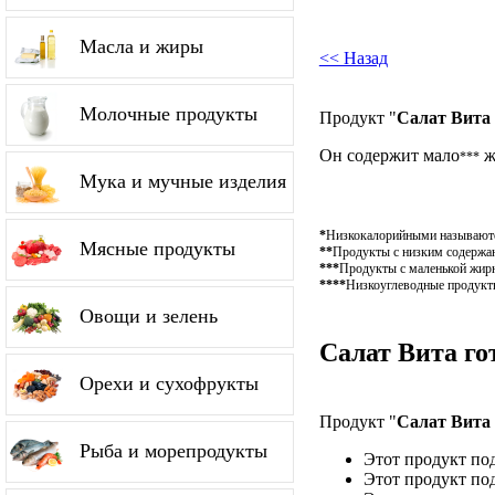
Масла и жиры
<< Назад
Молочные продукты
Продукт "
Салат Вита
Он содержит мало
ж
***
Мука и мучные изделия
*
Низкокалорийными называются
Мясные продукты
**
Продукты с низким содержан
***
Продукты с маленькой жирн
****
Низкоуглеводные продукты
Овощи и зелень
Салат Вита го
Орехи и сухофрукты
Продукт "
Салат Вита
Рыба и морепродукты
Этот продукт по
Этот продукт по