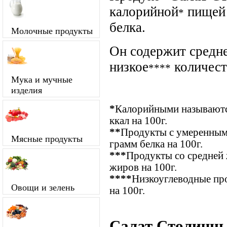
калорийной
пищей 
*
белка.
Молочные продукты
Он содержит средне
низкое
количест
****
Мука и мучные
изделия
*
Калорийными называются
ккал на 100г.
**
Продукты с умеренным 
Мясные продукты
грамм белка на 100г.
***
Продукты со средней 
жиров на 100г.
****
Низкоуглеводные про
Овощи и зелень
на 100г.
Салат Столичны