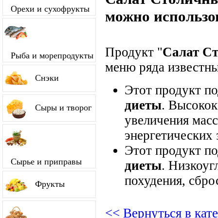
Орехи и сухофрукты
можно использо
Продукт "
Салат С
Рыба и морепродукты
меню ряда известны
Снэки
Этот продукт п
диеты
. Высокок
Сыры и творог
увеличения мас
энергетических 
Этот продукт п
Сырье и приправы
диеты
. Низкоуг
похудения, сбро
Фрукты
<< Вернуться в кат