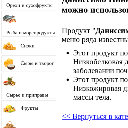
Орехи и сухофрукты
можно использо
Продукт "
Данисси
Рыба и морепродукты
меню ряда известны
Снэки
Этот продукт п
Низкобелковая д
Сыры и творог
заболевании поч
Этот продукт п
Низкожировая д
Сырье и приправы
массы тела.
Фрукты
<< Вернуться в ка