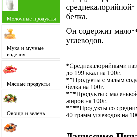
среднекалорийной
*
белка.
Молочные продукты
Он содержит мало
*
углеводов.
Мука и мучные
изделия
*
Среднекалорийными назы
до 199 ккал на 100г.
**
Продукты с малым соде
Мясные продукты
белка на 100г.
***
Продукты с маленькой
жиров на 100г.
****
Продукты со средним
Овощи и зелень
40 грамм углеводов на 10
Даниссимо Пина