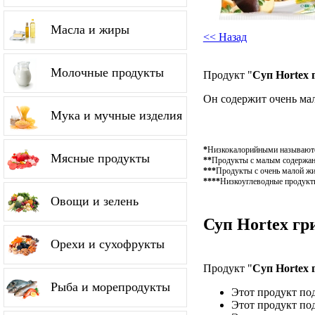
Масла и жиры
<< Назад
Молочные продукты
Продукт "
Суп Hortex 
Он содержит очень ма
Мука и мучные изделия
*
Низкокалорийными называются
Мясные продукты
**
Продукты с малым содержание
***
Продукты с очень малой жи
****
Низкоуглеводные продукты
Овощи и зелень
Суп Hortex гр
Орехи и сухофрукты
Продукт "
Суп Hortex 
Рыба и морепродукты
Этот продукт по
Этот продукт по