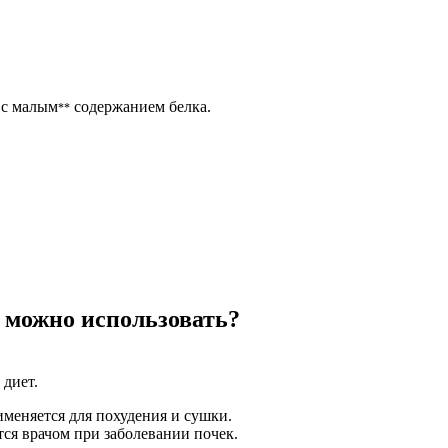
с малым
содержанием белка.
**
х можно использовать?
 диет.
именяется для похудения и сушки.
тся врачом при заболевании почек.