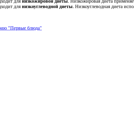
дходит для
низкожировой диеты
. Низкожировая диета применяе
дходит для
низкоуглеводной диеты
. Низкоуглеводная диета испо
орию "Первые блюда"