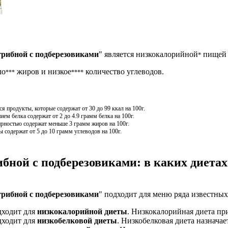
грибной с подберезовиками
" является низкокалорийной
пищей 
*
ло
жиров и низкое
количество углеводов.
***
****
 продукты, которые содержат от 30 до 99 ккал на 100г.
м белка содержат от 2 до 4.9 грамм белка на 100г.
рностью содержат меньше 3 грамм жиров на 100г.
 содержат от 5 до 10 грамм углеводов на 100г.
ибной с подберезовиками: в каких диета
грибной с подберезовиками
" подходит для меню ряда известных
дходит для
низкокалорийной диеты
. Низкокалорийная диета пр
дходит для
низкобелковой диеты
. Низкобелковая диета назначае