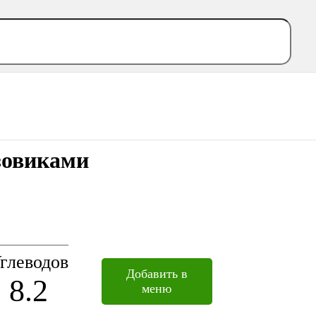
езовиками
глеводов
Добавить в
8.2
меню