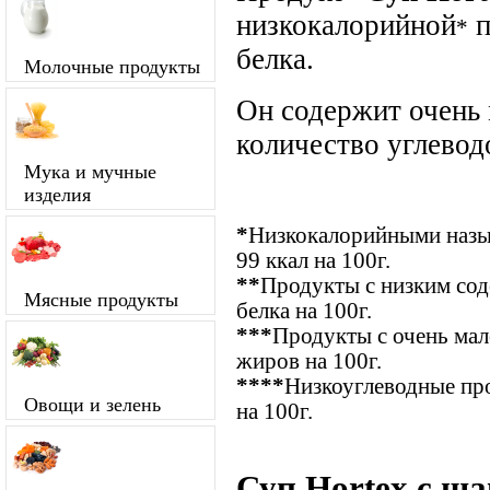
низкокалорийной
п
*
белка.
Молочные продукты
Он содержит очень
количество углевод
Мука и мучные
изделия
*
Низкокалорийными назыв
99 ккал на 100г.
**
Продукты с низким сод
Мясные продукты
белка на 100г.
***
Продукты с очень ма
жиров на 100г.
****
Низкоуглеводные про
Овощи и зелень
на 100г.
Суп Hortex с ш