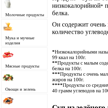
низкокалорийной
п
*
белка.
Молочные продукты
Он содержит очень
количество углевод
Мука и мучные
изделия
*
Низкокалорийными назыв
99 ккал на 100г.
**
Продукты с малым соде
Мясные продукты
белка на 100г.
***
Продукты с очень ма
жиров на 100г.
****
Продукты со средним
Овощи и зелень
40 грамм углеводов на 10
Суп из зелёного