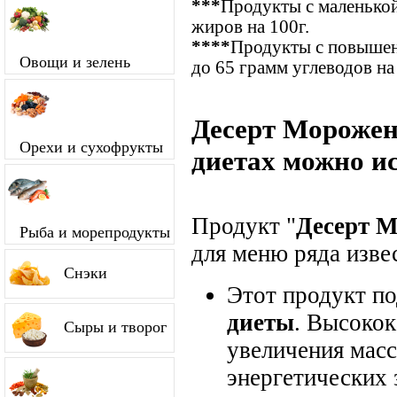
***
Продукты с маленькой
жиров на 100г.
****
Продукты с повышен
Овощи и зелень
до 65 грамм углеводов на
Десерт Морожен
Орехи и сухофрукты
диетах можно и
Продукт "
Десерт М
Рыба и морепродукты
для меню ряда изве
Снэки
Этот продукт п
диеты
. Высокок
Сыры и творог
увеличения мас
энергетических 