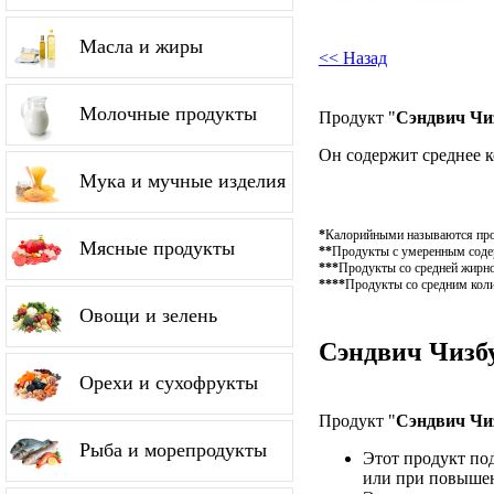
Масла и жиры
<< Назад
Молочные продукты
Продукт "
Сэндвич Чи
Он содержит среднее 
Мука и мучные изделия
*
Калорийными называются проду
Мясные продукты
**
Продукты с умеренным содер
***
Продукты со средней жирно
****
Продукты со средним коли
Овощи и зелень
Сэндвич Чизбу
Орехи и сухофрукты
Продукт "
Сэндвич Чи
Рыба и морепродукты
Этот продукт по
или при повышен