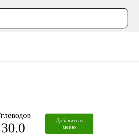
глеводов
Добавить в
30.0
меню