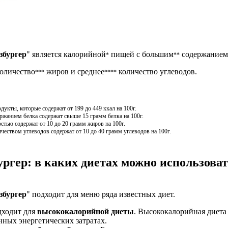
збургер
" является калорийной
пищей с большим
содержанием 
*
**
количество
жиров и среднее
количество углеводов.
***
****
кты, которые содержат от 199 до 449 ккал на 100г.
жанием белка содержат свыше 15 грамм белка на 100г.
стью содержат от 10 до 20 грамм жиров на 100г.
чеством углеводов содержат от 10 до 40 грамм углеводов на 100г.
ргер: в каких диетах можно использова
збургер
" подходит для меню ряда известных диет.
дходит для
высококалорийной диеты
. Высококалорийная диета 
ных энергетических затратах.