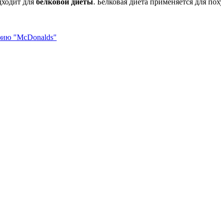
дходит для
белковой диеты
. Белковая диета применяется для по
орию "McDonalds"