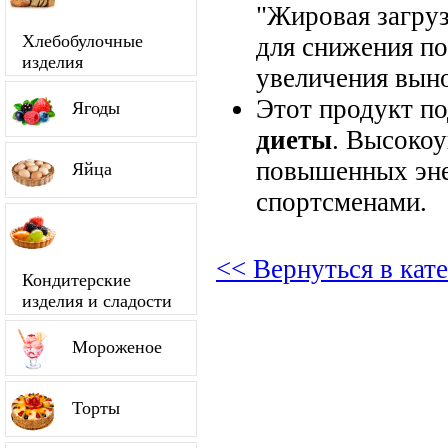
"Жировая загруз
Хлебобулочные
для снижения по
изделия
увеличения вын
Этот продукт п
Ягоды
диеты
. Высокоу
повышенных энер
Яйца
спортсменами.
<< Вернуться в кат
Кондитерские
изделия и сладости
Мороженое
Торты