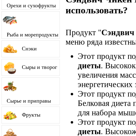
Орехи и сухофрукты
использовать?
Продукт "
Сэндвич
Рыба и морепродукты
меню ряда известны
Снэки
Этот продукт п
диеты
. Высокок
Сыры и творог
увеличения мас
энергетических 
Этот продукт п
Сырье и приправы
Белковая диета 
для набора мыш
Фрукты
Этот продукт п
диеты
. Высокож