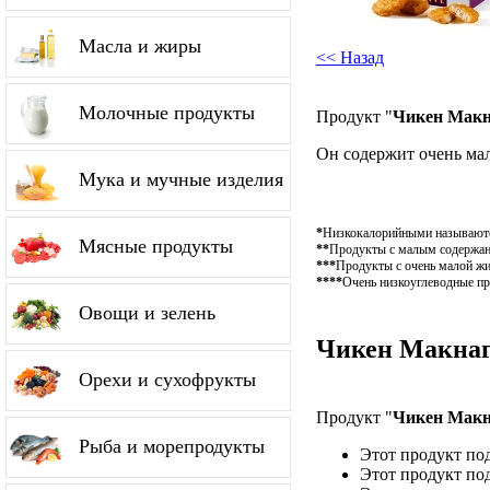
Масла и жиры
<< Назад
Молочные продукты
Продукт "
Чикен Макн
Он содержит очень ма
Мука и мучные изделия
*
Низкокалорийными называются
Мясные продукты
**
Продукты с малым содержание
***
Продукты с очень малой жи
****
Очень низкоуглеводные пр
Овощи и зелень
Чикен Макнагг
Орехи и сухофрукты
Продукт "
Чикен Макн
Рыба и морепродукты
Этот продукт по
Этот продукт по