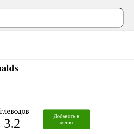
alds
глеводов
Добавить в
3.2
меню