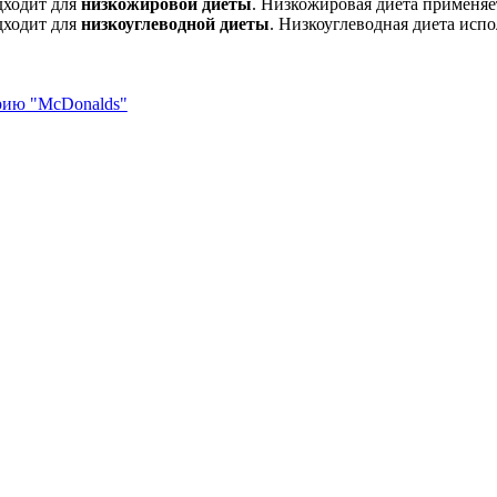
дходит для
низкожировой диеты
. Низкожировая диета применяе
дходит для
низкоуглеводной диеты
. Низкоуглеводная диета испо
орию "McDonalds"