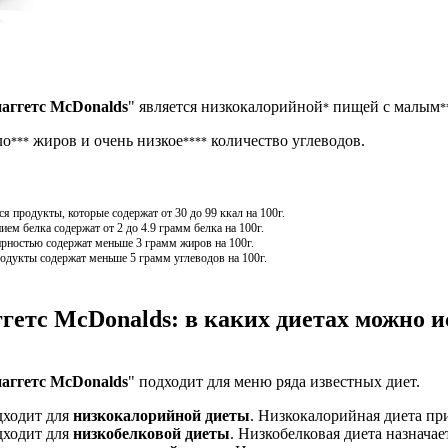
аггетс McDonalds
" является низкокалорийной
пищей с малым
*
*
ло
жиров и очень низкое
количество углеводов.
***
****
 продукты, которые содержат от 30 до 99 ккал на 100г.
м белка содержат от 2 до 4.9 грамм белка на 100г.
рностью содержат меньше 3 грамм жиров на 100г.
одукты содержат меньше 5 грамм углеводов на 100г.
етс McDonalds: в каких диетах можно и
аггетс McDonalds
" подходит для меню ряда известных диет.
дходит для
низкокалорийной диеты
. Низкокалорийная диета пр
дходит для
низкобелковой диеты
. Низкобелковая диета назначае