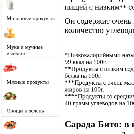
пищей с низким
с
**
Молочные продукты
Он содержит очень
количество углевод
Мука и мучные
изделия
*
Низкокалорийными назыв
99 ккал на 100г.
**
Продукты с низким сод
белка на 100г.
Мясные продукты
***
Продукты с очень ма
жиров на 100г.
****
Продукты со средним
40 грамм углеводов на 10
Овощи и зелень
Сарада Бито: в