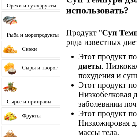
Орехи и сухофрукты
использовать?
Продукт "
Суп Темп
Рыба и морепродукты
ряда известных диет
Снэки
Этот продукт п
диеты
. Низкока
Сыры и творог
похудения и суш
Этот продукт п
Низкобелковая д
Сырье и приправы
заболевании поч
Этот продукт п
Фрукты
Низкожировая д
массы тела.