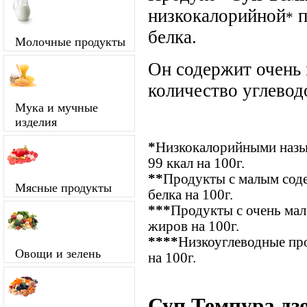
низкокалорийной
п
*
белка.
Молочные продукты
Он содержит очень
количество углевод
Мука и мучные
изделия
*
Низкокалорийными назыв
99 ккал на 100г.
**
Продукты с малым соде
Мясные продукты
белка на 100г.
***
Продукты с очень ма
жиров на 100г.
****
Низкоуглеводные про
Овощи и зелень
на 100г.
Суп Темпура дзо