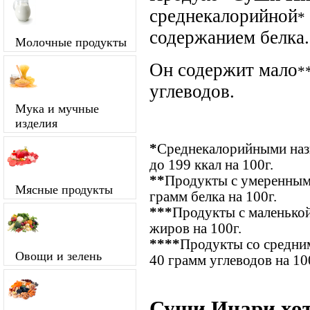
среднекалорийной
*
содержанием белка.
Молочные продукты
Он содержит мало
*
углеводов.
Мука и мучные
изделия
*
Среднекалорийными назы
до 199 ккал на 100г.
**
Продукты с умеренным 
Мясные продукты
грамм белка на 100г.
***
Продукты с маленькой
жиров на 100г.
****
Продукты со средним
Овощи и зелень
40 грамм углеводов на 10
Суши Инари хот