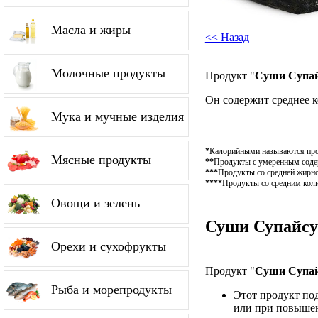
Масла и жиры
<< Назад
Молочные продукты
Продукт "
Суши Супай
Он содержит среднее 
Мука и мучные изделия
*
Калорийными называются проду
Мясные продукты
**
Продукты с умеренным содерж
***
Продукты со средней жирно
****
Продукты со средним коли
Овощи и зелень
Суши Супайсу 
Орехи и сухофрукты
Продукт "
Суши Супай
Рыба и морепродукты
Этот продукт по
или при повышен