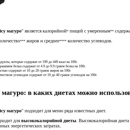
су магуро
" является калорийной
пищей с умеренным
содержа
*
**
количество
жиров и среднее
количество углеводов.
***
****
кты, которые содержат от 199 до 449 ккал на 100г.
анием белка содержат от 4.9 до 9.9 грамм белка на 100г.
стью содержат от 10 до 20 грамм жиров на 100г.
чеством углеводов содержат от 10 до 40 грамм углеводов на 100г.
магуро: в каких диетах можно использо
су магуро
" подходит для меню ряда известных диет.
дходит для
высококалорийной диеты
. Высококалорийная диета 
ных энергетических затратах.