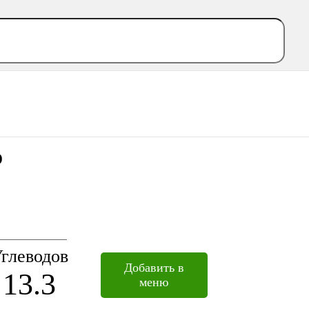
о
глеводов
Добавить в
13.3
меню