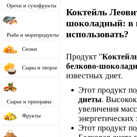
Орехи и сухофрукты
Коктейль Леовит
шоколадный: в 
использовать?
Рыба и морепродукты
Снэки
Продукт "
Коктейль
белково-шоколад
Сыры и творог
известных диет.
Этот продукт п
диеты
. Высокок
Сырье и приправы
увеличения мас
Фрукты
энергетических 
Этот продукт п