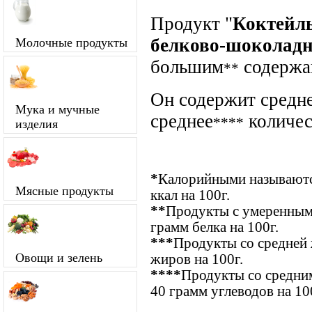
Продукт "
Коктейль
белково-шоколад
Молочные продукты
большим
содержа
**
Он содержит средне
Мука и мучные
среднее
количес
****
изделия
*
Калорийными называются
Мясные продукты
ккал на 100г.
**
Продукты с умеренным
грамм белка на 100г.
***
Продукты со средней 
Овощи и зелень
жиров на 100г.
****
Продукты со средним
40 грамм углеводов на 10