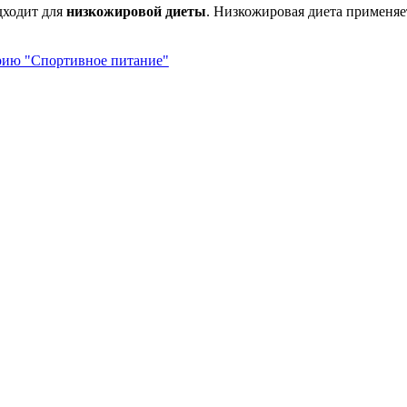
дходит для
низкожировой диеты
. Низкожировая диета применяе
орию "Спортивное питание"