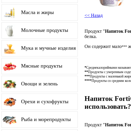
Масла и жиры
<< Назад
Молочные продукты
Продукт "
Напиток For
белка.
Он содержит мало
ж
***
Мука и мучные изделия
Мясные продукты
*
Среднекалорийными называютс
**
Продукты с умеренным содерж
***
Продукты с маленькой жирн
****
Продукты со средним коли
Овощи и зелень
Напиток Forti
Орехи и сухофрукты
использовать?
Рыба и морепродукты
Продукт "
Напиток For