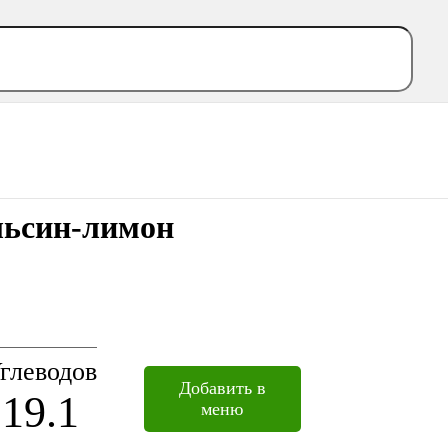
ельсин-лимон
глеводов
Добавить в
19.1
меню