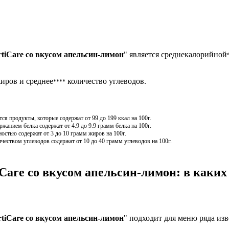
tiCare со вкусом апельсин-лимон
" является среднекалорийной
иров и среднее
количество углеводов.
****
я продукты, которые содержат от 99 до 199 ккал на 100г.
анием белка содержат от 4.9 до 9.9 грамм белка на 100г.
остью содержат от 3 до 10 грамм жиров на 100г.
чеством углеводов содержат от 10 до 40 грамм углеводов на 100г.
Care со вкусом апельсин-лимон: в каких
tiCare со вкусом апельсин-лимон
" подходит для меню ряда изв