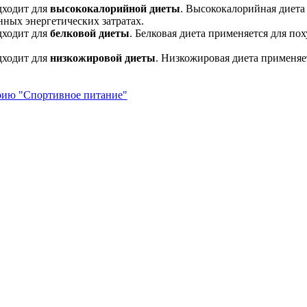
дходит для
высококалорийной диеты
. Высококалорийная диета 
ных энергетических затратах.
дходит для
белковой диеты
. Белковая диета применяется для по
дходит для
низкожировой диеты
. Низкожировая диета применяе
орию "Спортивное питание"