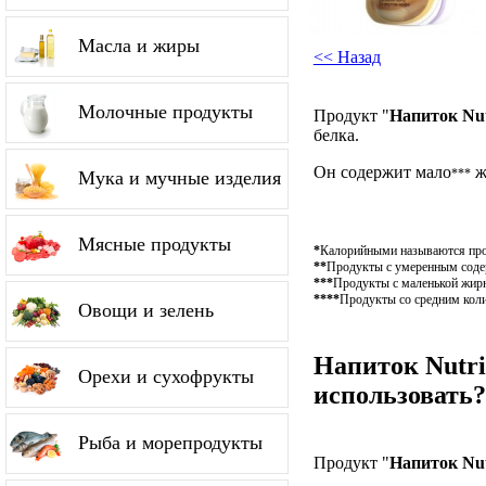
Масла и жиры
<< Назад
Молочные продукты
Продукт "
Напиток Nut
белка.
Он содержит мало
ж
***
Мука и мучные изделия
Мясные продукты
*
Калорийными называются проду
**
Продукты с умеренным содерж
***
Продукты с маленькой жирн
****
Продукты со средним коли
Овощи и зелень
Напиток Nutri
Орехи и сухофрукты
использовать?
Рыба и морепродукты
Продукт "
Напиток Nut