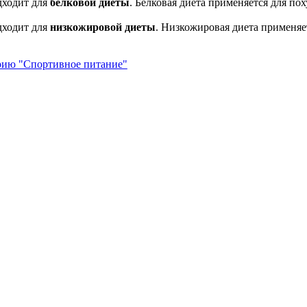
дходит для
белковой диеты
. Белковая диета применяется для по
дходит для
низкожировой диеты
. Низкожировая диета применяе
орию "Спортивное питание"