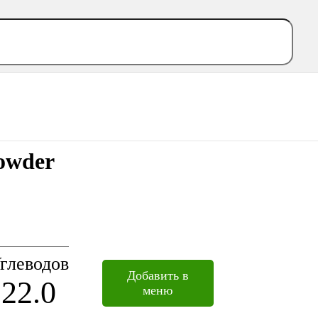
owder
глеводов
Добавить в
22.0
меню