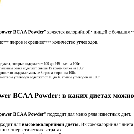
ipower BCAA Powder
" является калорийной
пищей с большим
*
**
ло
жиров и среднее
количество углеводов.
***
****
кты, которые содержат от 199 до 449 ккал на 100г.
жанием белка содержат свыше 15 грамм белка на 100г.
рностью содержат меньше 3 грамм жиров на 100г.
чеством углеводов содержат от 10 до 40 грамм углеводов на 100г.
wer BCAA Powder: в каких диетах можно
ipower BCAA Powder
" подходит для меню ряда известных диет.
дходит для
высококалорийной диеты
. Высококалорийная диета 
ных энергетических затратах.