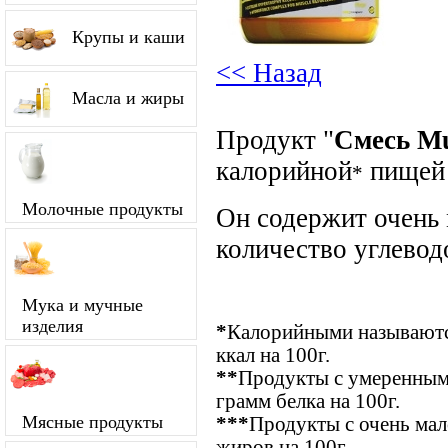
Крупы и каши
<< Назад
Масла и жиры
Продукт "
Смесь Mu
калорийной
пищей
*
Молочные продукты
Он содержит очень
количество углевод
Мука и мучные
изделия
*
Калорийными называются
ккал на 100г.
**
Продукты с умеренным
грамм белка на 100г.
Мясные продукты
***
Продукты с очень ма
жиров на 100г.