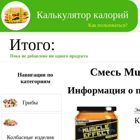
Калькулятор калорий
Как пользоваться?
Итого:
Пока не добавлено ни одного продукта
Смесь Mul
Навигация по
категориям
Информация о п
Грибы
Эн
К
Колбасные изделия