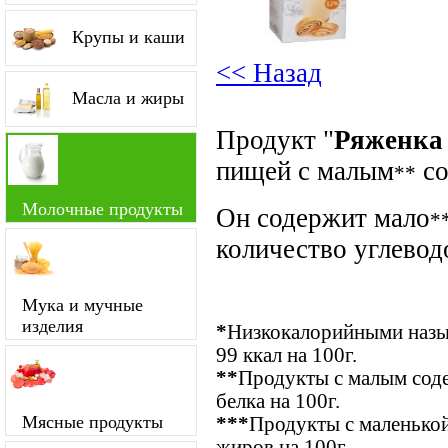
Крупы и каши
<< Назад
Масла и жиры
Продукт "
Ряженка
пищей с малым
со
**
Молочные продукты
Он содержит мало
*
количество углевод
Мука и мучные
изделия
*
Низкокалорийными назыв
99 ккал на 100г.
**
Продукты с малым соде
белка на 100г.
Мясные продукты
***
Продукты с маленькой
жиров на 100г.