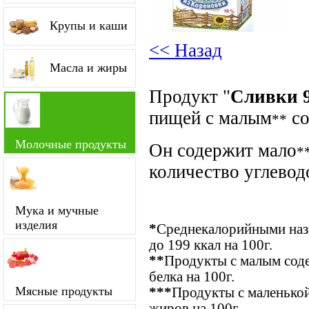
Крупы и каши
<< Назад
Масла и жиры
Продукт "
Сливки 
пищей с малым
со
**
Молочные продукты
Он содержит мало
*
количество углевод
Мука и мучные
изделия
*
Среднекалорийными назы
до 199 ккал на 100г.
**
Продукты с малым соде
белка на 100г.
Мясные продукты
***
Продукты с маленькой
жиров на 100г.