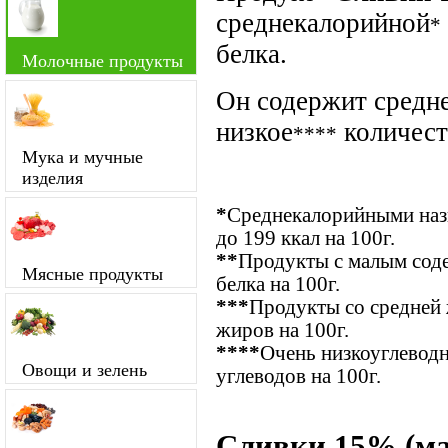
среднекалорийной
*
белка.
Молочные продукты
Он содержит средне
низкое
количест
****
Мука и мучные
изделия
*
Среднекалорийными назы
до 199 ккал на 100г.
**
Продукты с малым соде
Мясные продукты
белка на 100г.
***
Продукты со средней 
жиров на 100г.
****
Очень низкоуглевод
Овощи и зелень
углеводов на 100г.
Сливки 15% (ма