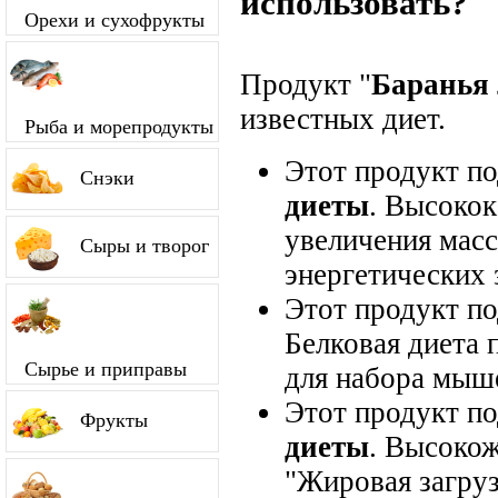
использовать?
Орехи и сухофрукты
Продукт "
Баранья
известных диет.
Рыба и морепродукты
Этот продукт п
Снэки
диеты
. Высокок
увеличения мас
Сыры и творог
энергетических 
Этот продукт п
Белковая диета 
Сырье и приправы
для набора мыш
Этот продукт п
Фрукты
диеты
. Высокож
"Жировая загруз