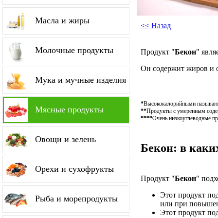
Масла и жиры
<< Назад
Молочные продукты
Продукт "
Бекон
" явл
Он содержит жиров и 
Мука и мучные изделия
*
Высококалорийными называютс
Мясные продукты
**
Продукты с умеренным содер
****
Очень низкоуглеводные пр
Овощи и зелень
Бекон: в каки
Орехи и сухофрукты
Продукт "
Бекон
" подх
Этот продукт по
Рыба и морепродукты
или при повышен
Этот продукт по