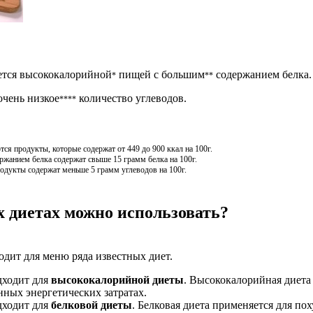
яется высококалорийной
пищей с большим
содержанием белка.
*
**
очень низкое
количество углеводов.
****
я продукты, которые содержат от 449 до 900 ккал на 100г.
жанием белка содержат свыше 15 грамм белка на 100г.
одукты содержат меньше 5 грамм углеводов на 100г.
х диетах можно использовать?
одит для меню ряда известных диет.
дходит для
высококалорийной диеты
. Высококалорийная диета 
ных энергетических затратах.
дходит для
белковой диеты
. Белковая диета применяется для по