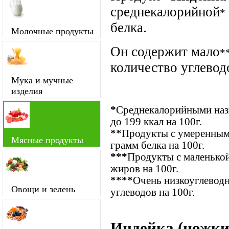
среднекалорийной
*
белка.
Молочные продукты
Он содержит мало
*
количество углевод
Мука и мучные
изделия
*
Среднекалорийными назы
до 199 ккал на 100г.
**
Продукты с умеренным
Мясные продукты
грамм белка на 100г.
***
Продукты с маленькой
жиров на 100г.
****
Очень низкоуглевод
Овощи и зелень
углеводов на 100г.
Индейка (ножки