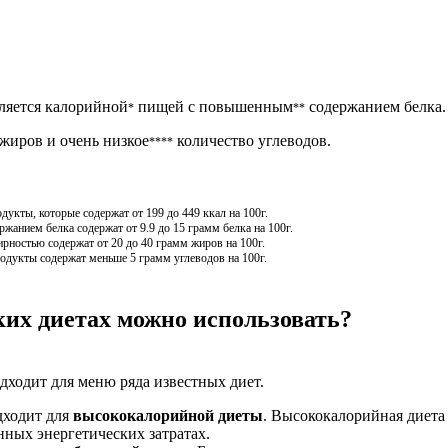
вляется калорийной
пищей с повышенным
содержанием белка.
*
**
жиров и очень низкое
количество углеводов.
****
кты, которые содержат от 199 до 449 ккал на 100г.
анием белка содержат от 9.9 до 15 грамм белка на 100г.
ностью содержат от 20 до 40 грамм жиров на 100г.
одукты содержат меньше 5 грамм углеводов на 100г.
ких диетах можно использовать?
одходит для меню ряда известных диет.
дходит для
высококалорийной диеты
. Высококалорийная диета 
ных энергетических затратах.