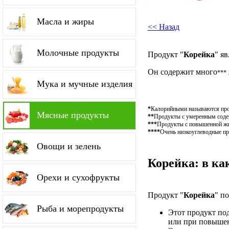
Масла и жиры
<< Назад
Молочные продукты
Продукт "
Корейка
" я
Он содержит много
***
Мука и мучные изделия
*
Калорийными называются проду
Мясные продукты
**
Продукты с умеренным содерж
***
Продукты с повышенной жир
****
Очень низкоуглеводные пр
Овощи и зелень
Корейка: в ка
Орехи и сухофрукты
Продукт "
Корейка
" п
Рыба и морепродукты
Этот продукт по
или при повышен