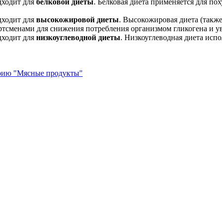
дходит для
белковой диеты
. Белковая диета применяется для по
дходит для
высокожировой диеты
. Высокожировая диета (также
ртсменами для снижения потребления организмом гликогена и у
дходит для
низкоуглеводной диеты
. Низкоуглеводная диета испо
орию "Мясные продукты"