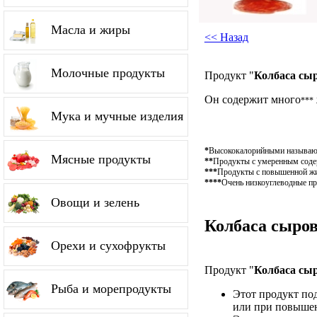
Масла и жиры
<< Назад
Молочные продукты
Продукт "
Колбаса сы
Он содержит много
***
Мука и мучные изделия
*
Высококалорийными называютс
Мясные продукты
**
Продукты с умеренным содер
***
Продукты с повышенной жир
****
Очень низкоуглеводные пр
Овощи и зелень
Колбаса сыров
Орехи и сухофрукты
Продукт "
Колбаса сы
Рыба и морепродукты
Этот продукт по
или при повышен