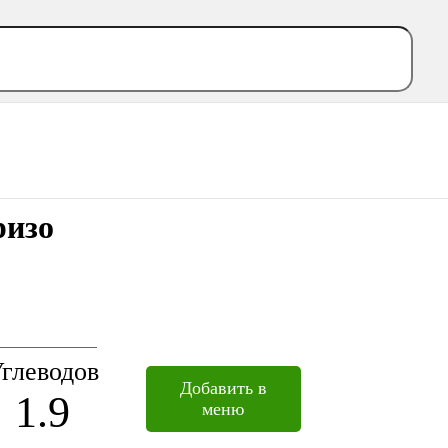
ризо
глеводов
Добавить в
1.9
меню