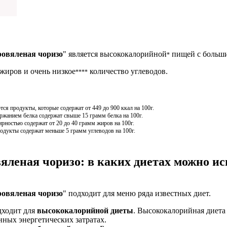
ровяленая чоризо
" является высококалорийной
пищей с больш
*
жиров и очень низкое
количество углеводов.
****
я продукты, которые содержат от 449 до 900 ккал на 100г.
жанием белка содержат свыше 15 грамм белка на 100г.
ностью содержат от 20 до 40 грамм жиров на 100г.
одукты содержат меньше 5 грамм углеводов на 100г.
яленая чоризо: в каких диетах можно ис
ровяленая чоризо
" подходит для меню ряда известных диет.
дходит для
высококалорийной диеты
. Высококалорийная диета 
ных энергетических затратах.