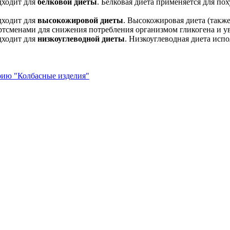
дходит для
белковой диеты
. Белковая диета применяется для по
дходит для
высокожировой диеты
. Высокожировая диета (также
ртсменами для снижения потребления организмом гликогена и у
дходит для
низкоуглеводной диеты
. Низкоуглеводная диета испо
рию "Колбасные изделия"